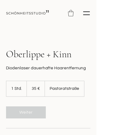
Oberlippe + Kinn
Diodenlaser dauerhafte Haarentfernung
35
Euro
1 Std.
1
35 €
Pastoratstraße
S
t
d
Weiter