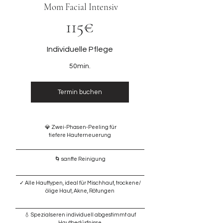
Mom Facial Intensiv
115€
Individuelle Pflege
50min.
Termin buchen
💎 Zwei-Phasen-Peeling für
tiefere Hauterneuerung​
🌀 sanfte Reinigung
✓ Alle Hauttypen, ideal für Mischhaut, trockene/
ölige Haut, Akne, Rötungen​​
💧 Spezialseren individuell abgestimmt auf
Hautbedürfnisse​​​​