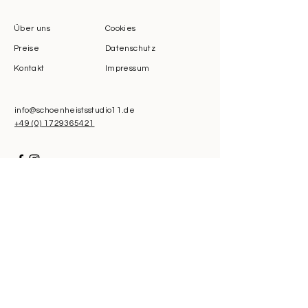
Über uns
Cookies
Preise
Datenschutz
Kontakt
Impressum
info@schoenheistsstudio11.de
+49 (0) 1729365421
​Wir bieten zurzeit nur Barzahlung an
Sie möchten eine Website wie diese? Lassen
Sie sich von
Das Design Studio
beraten.