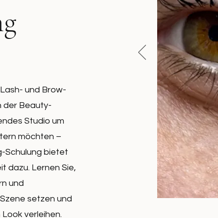
ng
n Lash- und Brow-
in der Beauty-
hendes Studio um
tern möchten –
g-Schulung bietet
t dazu. Lernen Sie,
rn und
 Szene setzen und
 Look verleihen.