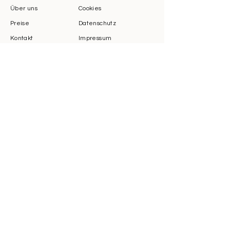
Über uns
Cookies
Preise
Datenschutz
Kontakt
Impressum
info@schoenheistsstudio11.de
+49 (0) 1729365421
​Wir bieten zurzeit nur Barzahlung an
Sie möchten eine Website wie diese? Lassen
Sie sich von
Das Design Studio
beraten.